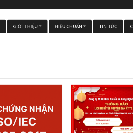
Ủ
GIỚI THIỆU
HIỆU CHUẨN
TIN TỨC