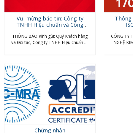
Vui mừng báo tin: Công ty
Thông b
TNHH Hiệu chuẩn và Công
IS
nghệ Kim Long được chỉ định
THÔNG BÁO Kính gửi: Quý Khách hàng
CÔNG TY 
thực hiện hoạt động kiểm
và Đối tác, Công ty TNHH Hiệu chuẩn và
NGHỆ KI
định/hiệu chuẩn
Công nghệ Kim Long vui mừng thông
ISO/IEC 17
báo: Phòng Kỹ thuật của chúng tôi đã
chuẩn và 
được Ủy ban Tiêu chuẩn Đo lường Chất
thông báo: 
lượng Quốc gia – Bộ Khoa học và Công
đã chính
nghệ chỉ định thực hiện hoạt động…
nhận Chất 
ng
Chứng nhận