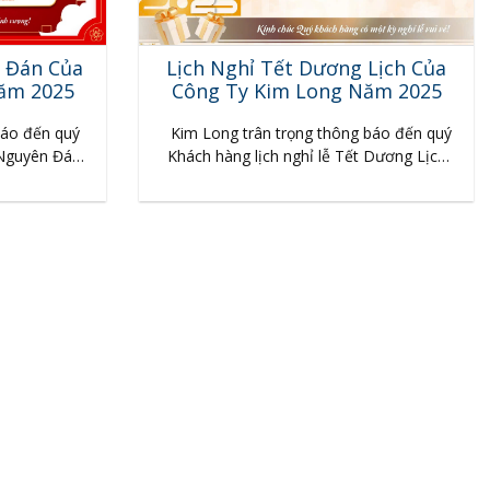
n Đán Của
Lịch Nghỉ Tết Dương Lịch Của
ăm 2025
Công Ty Kim Long Năm 2025
báo đến quý
Kim Long trân trọng thông báo đến quý
 Nguyên Đán
Khách hàng lịch nghỉ lễ Tết Dương Lịch
 Nguyên Đán
2025. Nhân dịp nghỉ lễ Tết Dương Lịch
ch hàng luôn
chúng tôi kính chúc Quý khách hàng luôn
g thời gian
mạnh khỏe, thành công. Trong thời gian
nhu cầu cần
nghỉ lễ quý khách hàng có nhu cầu cần
o số…
hỗ trợ vui lòng gọi vào…