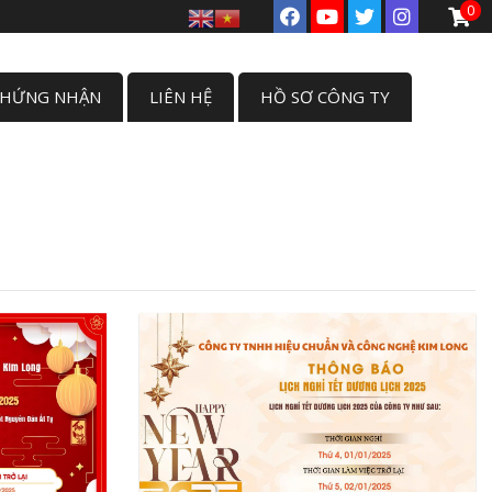
0
CHỨNG NHẬN
LIÊN HỆ
HỒ SƠ CÔNG TY