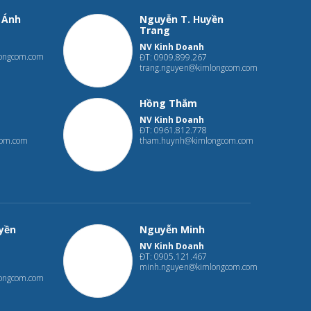
 Ánh
Nguyễn T. Huyền
Trang
NV Kinh Doanh
ongcom.com
ĐT: 0909.899.267
trang.nguyen@kimlongcom.com
Hồng Thắm
NV Kinh Doanh
ĐT: 0961.812.778
com.com
tham.huynh@kimlongcom.com
yền
Nguyễn Minh
NV Kinh Doanh
ĐT: 0905.121.467
minh.nguyen@kimlongcom.com
longcom.com