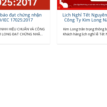
áo đạt chứng nhận
Lịch Nghỉ Tết Nguyê
O/IEC 17025:2017
Công Ty Kim Long N
TNHH HIỆU CHUẨN VÀ CÔNG
Kim Long trân trọng thông 
M LONG ĐẠT CHỨNG NHẬN
Khách hàng lịch nghỉ lễ Tết
025:2017 Công ty TNHH Hiệu
2025. Nhân dịp nghỉ lễ Tết
Công nghệ Kim Long tự hào
chúng tôi kính chúc Quý khá
Phòng Kỹ thuật của chúng tôi
mạnh khỏe, thành công. Tron
 thức được Văn phòng Công
nghỉ lễ quý khách hàng có 
lượng – Bộ Khoa học và Công
hỗ trợ vui lòng gọi và
hệ cấp chứng nhận…