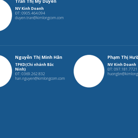
Trần Thị Mỹ Duyên
NV Kinh Doanh
ĐT: 0905.464.094
duyen.tran@kimlongcom.com
Nguyễn Thị Minh Hân
Phạm Thị Hư
TPKD(Chi nhánh Bắc
NV Kinh Doanh
Ninh)
ĐT: 097.181.7721
ĐT: 0369.262.832
huongbn@kimlon
han.nguyen@kimlongcom.com