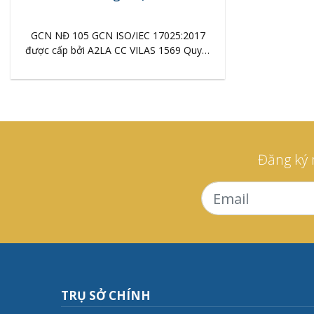
GCN NĐ 105 GCN ISO/IEC 17025:2017
được cấp bởi A2LA CC VILAS 1569 Quyết
định chỉ định kiểm định/hiệu chuẩn Quý
khách hàng có nhu cầu muốn tìm hiểu về
các lĩnh vực hiệu chuẩn của công ty Kim
Long vui lòng truy cập vào đường link
https://customer.a2la.org/index.cfm?
event=directory.index ,nhập từ khoá “Kim
Long” vào ô…
Đăng ký 
TRỤ SỞ CHÍNH