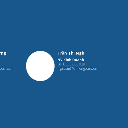
ờng
Trần Thị Ngà
NV Kinh Doanh
ĐT: 0333.666.029
gcom.com
nga.tran@kimlongcom.com