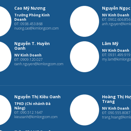
Cao Mỹ Nương
Nguyễn Ngọc
Trưởng Phòng Kinh
NV Kinh Doanh
Doanh
ĐT: 0902.606.856
ĐT: 0938.453.868
anh.nguyen@kiml
nuong.cao@kimlongcom.com
Nguyễn T. Huyền
Lâm Mỹ
Oanh
NV Kinh Doanh
ĐT: 0931.499.919
NV Kinh Doanh
my.lam@kimlong
ĐT: 0909.120.027
oanh.nguyen@kimlongcom.com
Nguyễn Thị Kiều Oanh
Hoàng Thị Hu
Trang
TPKD (Chi nhánh Đà
Nẵng)
NV Kinh Doanh
ĐT: 090.512.1647
ĐT: 090.555.8087
kieuoanh@kimlongcom.com
trang.hoang@kim