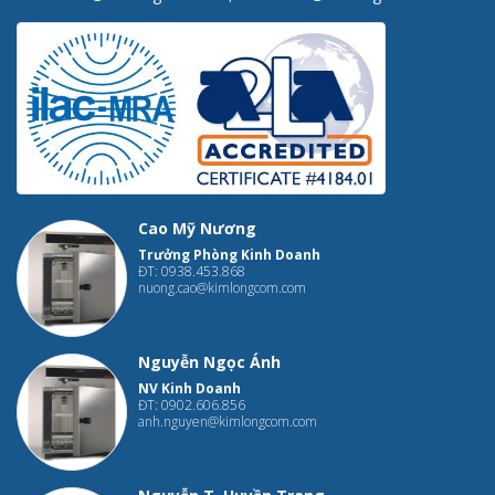
Cao Mỹ Nương
Trưởng Phòng Kinh Doanh
ĐT: 0938.453.868
nuong.cao@kimlongcom.com
Nguyễn Ngọc Ánh
NV Kinh Doanh
ĐT: 0902.606.856
anh.nguyen@kimlongcom.com