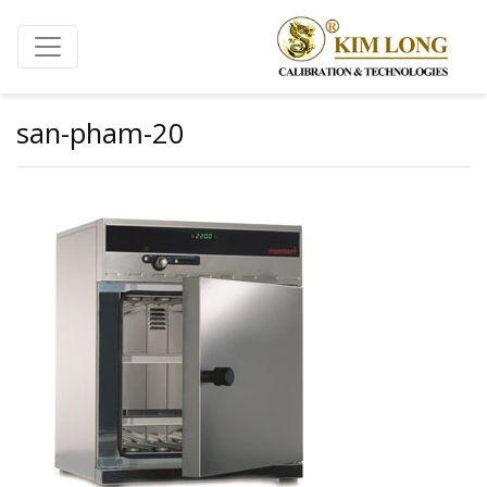
Home
Nhiệt độ / Độ ẩm
san-pham-20