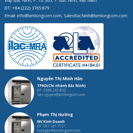
Vsip Bắc Ninh, P. Từ Sơn, T. Bắc Ninh, Việt Nam
ĐT: +84 (222) 3765.879
Email:
info@kimlongcom.com
,
SalesBacNinh@kimlongcom.com
Nguyễn Thị Minh Hân
TPKD(Chi nhánh Bắc Ninh)
ĐT: 0369.262.832
han.nguyen@kimlongcom.com
Phạm Thị Hường
NV Kinh Doanh
ĐT: 097.181.7721
huongbn@kimlongcom.com