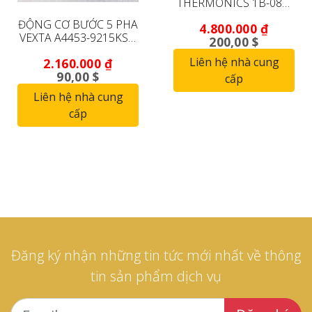
THERMONICS 1B-084-
1A T2420 *DÙNG LÀM
ĐỘNG CƠ BƯỚC 5 PHA
4.800.000
₫
VIỆC*
VEXTA A4453-9215KSG
200,00 $
(HÀNG MỚI)
Liên hệ nhà cung
2.160.000
₫
90,00 $
cấp
Liên hệ nhà cung
cấp
Đăng ký nhận những tin tức mới nhất về thông
tin sản phẩm dịch vụ