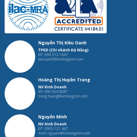
Nguyễn Thị Kiều Oanh
TPKD (Chi nhánh Đà Nẵng)
ĐT: 090.512.1647
kieuoanh@kimlongcom.com
Hoàng Thị Huyền Trang
NV Kinh Doanh
ĐT: 090.555.8087
trang.hoang@kimlongcom.com
Nguyễn Minh
NV Kinh Doanh
ĐT: 0905.121.467
minh.nguyen@kimlongcom.com