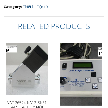
Varian
Turbo
Category:
Thiết bị điện tử
Dry
70
9698193
RELATED PRODUCTS
*để
sửa
chữa
quantity
VAT 26524-KA12-BKS1
VAN CÁCH LY NỘI