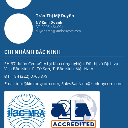
Trần Thị Mỹ Duyên
NV Kinh Doanh
ĐT: 0905.464.094
duyen.tran@kimlongcom.com
CHI NHÁNH BẮC NINH
SH-37 dự án CentaCity tại Khu công nghiệp, Đô thị và Dịch vụ
Vsip Bắc Ninh, P. Từ Sơn, T. Bắc Ninh, Việt Nam
ĐT: +84 (222) 3765.879
Email:
info@kimlongcom.com
,
SalesBacNinh@kimlongcom.com