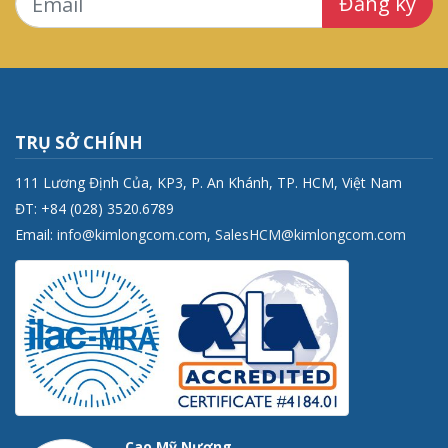
Đăng ký
TRỤ SỞ CHÍNH
111 Lương Định Của, KP3, P. An Khánh, TP. HCM, Việt Nam
ĐT: +84 (028) 3520.6789
Email:
info@kimlongcom.com
,
SalesHCM@kimlongcom.com
Cao Mỹ Nương