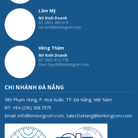
Lâm Mỹ
NV Kinh Doanh
ĐT: 0931.499.919
my.lam@kimlongcom.com
Hồng Thắm
NV Kinh Doanh
ĐT: 0961.812.778
tham.huynh@kimlongcom.com
CHI NHÁNH ĐÀ NẴNG
380 Phạm Hùng, P. Hoà Xuân, TP. Đà Nẵng, Việt Nam
ĐT: +84 (236) 368.7975
Email:
info@kimlongcom.com
,
SalesDaNang@kimlongcom.com