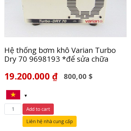
Hệ thống bơm khô Varian Turbo
Dry 70 9698193 *để sửa chữa
19.200.000
₫
800,00 $
Hệ
Add to cart
thống
bơm
Liên hệ nhà cung cấp
khô