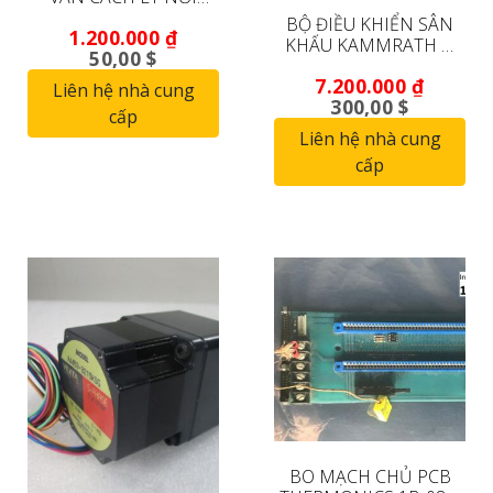
TUYẾN (ĐANG HOẠT
BỘ ĐIỀU KHIỂN SÂN
1.200.000
₫
ĐỘNG)
KHẤU KAMMRATH &
50,00 $
WEISS Z-R KÍNH HIỂN
7.200.000
₫
VI ĐIỆN TỬ QUÉT ZEISS
Liên hệ nhà cung
300,00 $
1455
cấp
Liên hệ nhà cung
cấp
BO MẠCH CHỦ PCB