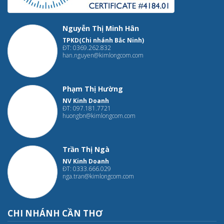
Nguyễn Thị Minh Hân
TPKD(Chi nhánh Bắc Ninh)
ĐT: 0369.262.832
han.nguyen@kimlongcom.com
Phạm Thị Hường
NV Kinh Doanh
ĐT: 097.181.7721
huongbn@kimlongcom.com
Trần Thị Ngà
NV Kinh Doanh
ĐT: 0333.666.029
nga.tran@kimlongcom.com
CHI NHÁNH CẦN THƠ