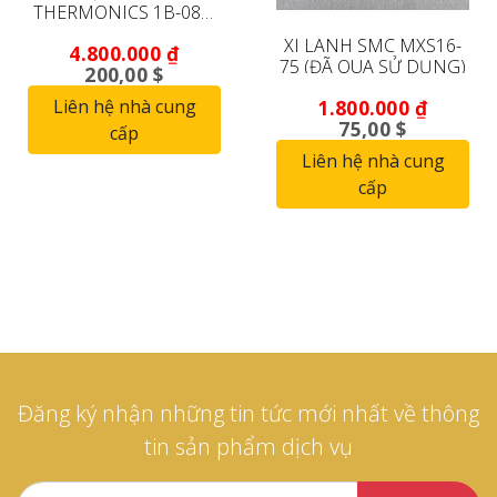
THERMONICS 1B-084-
1A T2420 *DÙNG LÀM
XI LANH SMC MXS16-
4.800.000
₫
VIỆC*
75 (ĐÃ QUA SỬ DỤNG)
200,00 $
Liên hệ nhà cung
1.800.000
₫
75,00 $
cấp
Liên hệ nhà cung
cấp
Đăng ký nhận những tin tức mới nhất về thông
tin sản phẩm dịch vụ