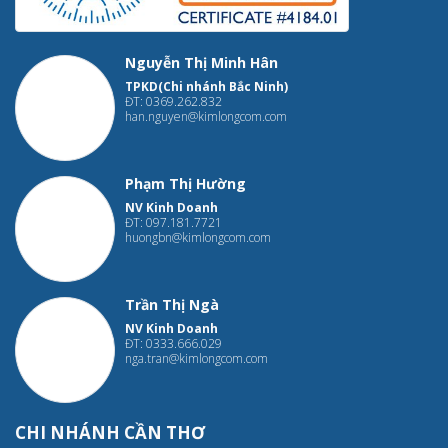
Nguyễn Thị Minh Hân
TPKD(Chi nhánh Bắc Ninh)
ĐT: 0369.262.832
han.nguyen@kimlongcom.com
Phạm Thị Hường
NV Kinh Doanh
ĐT: 097.181.7721
huongbn@kimlongcom.com
Trần Thị Ngà
NV Kinh Doanh
ĐT: 0333.666.029
nga.tran@kimlongcom.com
CHI NHÁNH CẦN THƠ