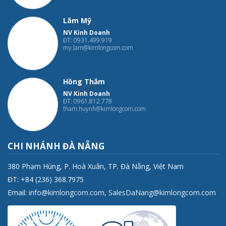
Lâm Mỹ
NV Kinh Doanh
ĐT: 0931.499.919
my.lam@kimlongcom.com
Hồng Thắm
NV Kinh Doanh
ĐT: 0961.812.778
tham.huynh@kimlongcom.com
CHI NHÁNH ĐÀ NẴNG
380 Phạm Hùng, P. Hoà Xuân, TP. Đà Nẵng, Việt Nam
ĐT: +84 (236) 368.7975
Email:
info@kimlongcom.com
,
SalesDaNang@kimlongcom.com