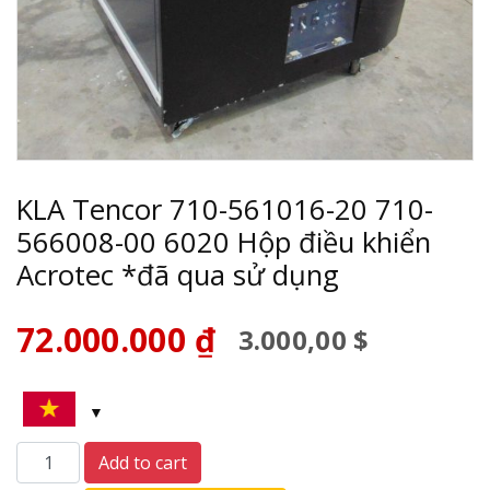
KLA Tencor 710-561016-20 710-
566008-00 6020 Hộp điều khiển
Acrotec *đã qua sử dụng
72.000.000
₫
3.000,00 $
KLA
Add to cart
Tencor