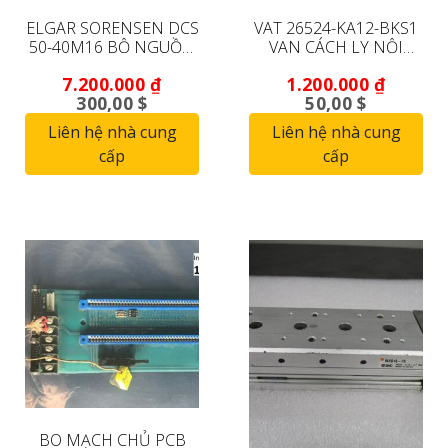
ELGAR SORENSEN DCS
VAT 26524-KA12-BKS1
50-40M16 BỘ NGUỒN
VAN CÁCH LY NỘI
DC 50 VDC 40A (ĐÃ
TUYẾN (ĐANG HOẠT
7.200.000
₫
1.200.000
₫
QUA SỬ DỤNG)
ĐỘNG)
300,00 $
50,00 $
Liên hệ nhà cung
Liên hệ nhà cung
cấp
cấp
BO MẠCH CHỦ PCB