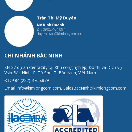
Trần Thị Mỹ Duyên
NV Kinh Doanh
ĐT: 0905.464.094
duyen.tran@kimlongcom.com
CHI NHÁNH BẮC NINH
SH-37 dự án CentaCity tại Khu công nghiệp, Đô thị và Dịch vụ
Vsip Bắc Ninh, P. Từ Sơn, T. Bắc Ninh, Việt Nam
ĐT: +84 (222) 3765.879
Email:
info@kimlongcom.com
,
SalesBacNinh@kimlongcom.com