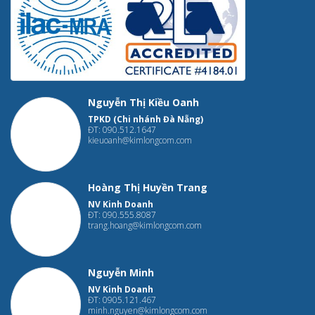
Nguyễn Thị Kiều Oanh
TPKD (Chi nhánh Đà Nẵng)
ĐT: 090.512.1647
kieuoanh@kimlongcom.com
Hoàng Thị Huyền Trang
NV Kinh Doanh
ĐT: 090.555.8087
trang.hoang@kimlongcom.com
Nguyễn Minh
NV Kinh Doanh
ĐT: 0905.121.467
minh.nguyen@kimlongcom.com