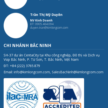
Trần Thị Mỹ Duyên
NV Kinh Doanh
ĐT: 0905.464.094
duyen.tran@kimlongcom.com
CHI NHÁNH BẮC NINH
SH-37 dự án CentaCity tại Khu công nghiệp, Đô thị và Dịch vụ
Vsip Bắc Ninh, P. Từ Sơn, T. Bắc Ninh, Việt Nam
ĐT: +84 (222) 3765.879
Email:
info@kimlongcom.com
,
SalesBacNinh@kimlongcom.com