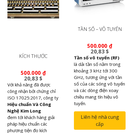
TẦN SỐ – VÔ TUYẾN
500.000
₫
20,83 $
KÍCH THƯỚC
Tần số vô tuyến (RF)
là dải tần số nằm trong
khoảng 3 kHz tới 300
500.000
₫
GHz, tương ứng với tần
20,83 $
số của các sóng vô tuyến
Với khả năng đã được
và các dòng điện xoay
công nhận bởi chứng chỉ
chiều mang tín hiệu vô
ISO 17025:2017, công ty
tuyến.
Hiệu chuẩn Và Công
Nghệ Kim Long
Liên hệ nhà cung
đem tới khách hàng giải
cấp
pháp hiệu chuẩn các
phương tiện đo kích