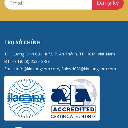
Đăng ký
TRỤ SỞ CHÍNH
111 Lương Định Của, KP3, P. An Khánh, TP. HCM, Việt Nam
ĐT: +84 (028) 3520.6789
Email:
info@kimlongcom.com
,
SalesHCM@kimlongcom.com