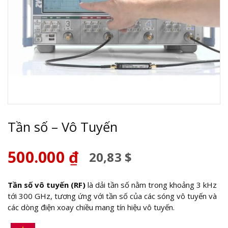
Tần số – Vô Tuyến
500.000
₫
20,83 $
Tần số vô tuyến (RF)
là dải tần số nằm trong khoảng 3 kHz
tới 300 GHz, tương ứng với tần số của các sóng vô tuyến và
các dòng điện xoay chiều mang tín hiệu vô tuyến.