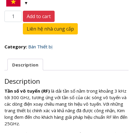
Tần
Add to cart
số
-
Liên hệ nhà cung cấp
Vô
Tuyến
quantity
Category:
Bán Thiết bị
Description
Description
Tần số vô tuyến (RF)
là dải tần số nằm trong khoảng 3 kHz
tới 300 GHz, tương ứng với tần số của các sóng vô tuyến và
các dòng điện xoay chiều mang tín hiệu vô tuyến. Với những
trang thiết bị chính xác và khả năng đã được công nhận, Kim
long đem đến cho khách hàng giải pháp hiệu chuẩn RF lên đến
25GHz.