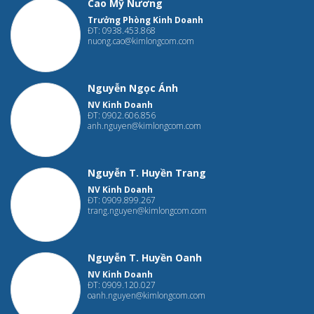
Cao Mỹ Nương
Trưởng Phòng Kinh Doanh
ĐT: 0938.453.868
nuong.cao@kimlongcom.com
Nguyễn Ngọc Ánh
NV Kinh Doanh
ĐT: 0902.606.856
anh.nguyen@kimlongcom.com
Nguyễn T. Huyền Trang
NV Kinh Doanh
ĐT: 0909.899.267
trang.nguyen@kimlongcom.com
Nguyễn T. Huyền Oanh
NV Kinh Doanh
ĐT: 0909.120.027
oanh.nguyen@kimlongcom.com