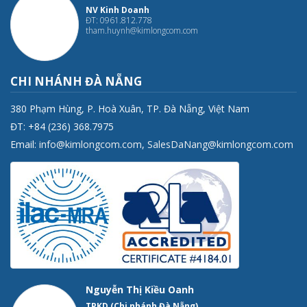
NV Kinh Doanh
ĐT: 0961.812.778
tham.huynh@kimlongcom.com
CHI NHÁNH ĐÀ NẴNG
380 Phạm Hùng, P. Hoà Xuân, TP. Đà Nẵng, Việt Nam
ĐT: +84 (236) 368.7975
Email:
info@kimlongcom.com
,
SalesDaNang@kimlongcom.com
Nguyễn Thị Kiều Oanh
TPKD (Chi nhánh Đà Nẵng)