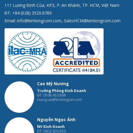
111 Lương Định Của, KP3, P. An Khánh, TP. HCM, Việt Nam
ĐT: +84 (028) 3520.6789
Email:
info@kimlongcom.com
,
SalesHCM@kimlongcom.com
Cao Mỹ Nương
Trưởng Phòng Kinh Doanh
ĐT: 0938.453.868
nuong.cao@kimlongcom.com
Nguyễn Ngọc Ánh
NV Kinh Doanh
ĐT: 0902.606.856