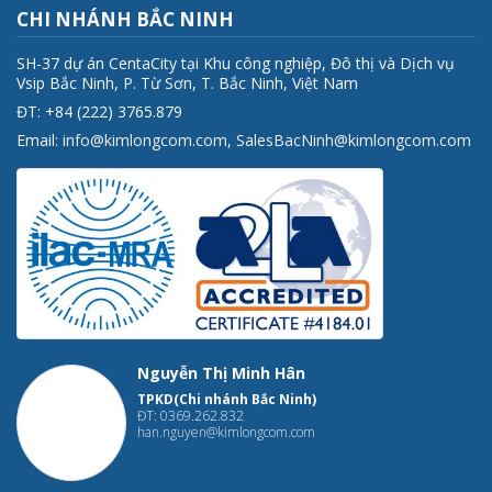
CHI NHÁNH BẮC NINH
SH-37 dự án CentaCity tại Khu công nghiệp, Đô thị và Dịch vụ
Vsip Bắc Ninh, P. Từ Sơn, T. Bắc Ninh, Việt Nam
ĐT: +84 (222) 3765.879
Email:
info@kimlongcom.com
,
SalesBacNinh@kimlongcom.com
Nguyễn Thị Minh Hân
TPKD(Chi nhánh Bắc Ninh)
ĐT: 0369.262.832
han.nguyen@kimlongcom.com