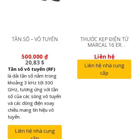
TẦN SỐ – VÔ TUYẾN
THƯỚC KẸP ĐIỆN TỬ
MARCAL 16 ER
4103010
500.000
₫
Liên hệ
20,83 $
Liên hệ nhà cung
Tần số vô tuyến (RF)
cấp
là dải tần số nằm trong
khoảng 3 kHz tới 300
GHz, tương ứng với tần
số của các sóng vô tuyến
và các dòng điện xoay
chiều mang tín hiệu vô
tuyến.
Liên hệ nhà cung
cấp