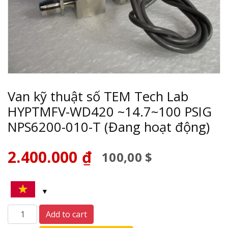
Van kỹ thuật số TEM Tech Lab
HYPTMFV-WD420 ~14.7~100 PSIG
NPS6200-010-T (Đang hoạt động)
2.400.000
₫
100,00 $
Van
Add to cart
kỹ