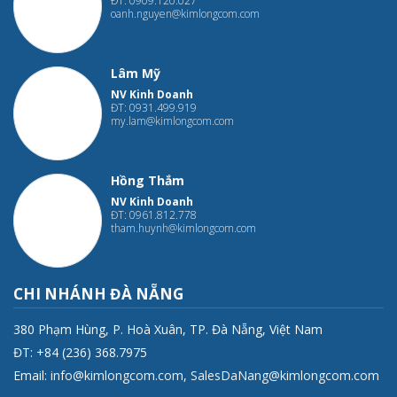
ĐT: 0909.120.027
oanh.nguyen@kimlongcom.com
Lâm Mỹ
NV Kinh Doanh
ĐT: 0931.499.919
my.lam@kimlongcom.com
Hồng Thắm
NV Kinh Doanh
ĐT: 0961.812.778
tham.huynh@kimlongcom.com
CHI NHÁNH ĐÀ NẴNG
380 Phạm Hùng, P. Hoà Xuân, TP. Đà Nẵng, Việt Nam
ĐT: +84 (236) 368.7975
Email:
info@kimlongcom.com
,
SalesDaNang@kimlongcom.com