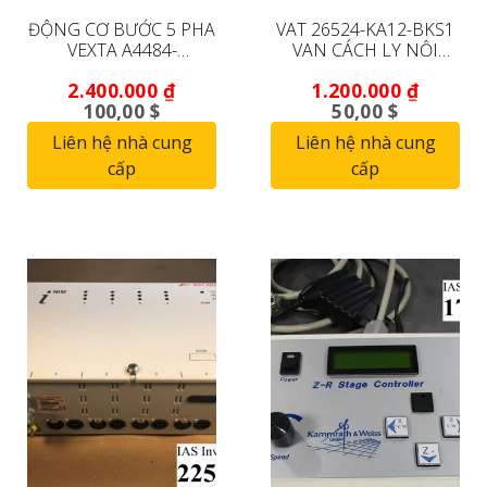
ĐỘNG CƠ BƯỚC 5 PHA
VAT 26524-KA12-BKS1
VEXTA A4484-
VAN CÁCH LY NỘI
9215KPGM (HÀNG
TUYẾN (ĐANG HOẠT
2.400.000
₫
1.200.000
₫
XUẤT DƯ MỚI)
ĐỘNG)
100,00 $
50,00 $
Liên hệ nhà cung
Liên hệ nhà cung
cấp
cấp