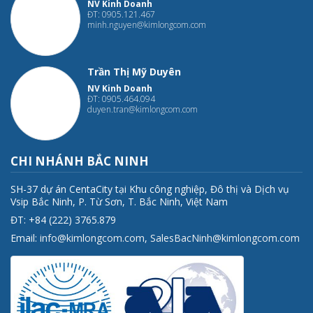
NV Kinh Doanh
ĐT: 0905.121.467
minh.nguyen@kimlongcom.com
Trần Thị Mỹ Duyên
NV Kinh Doanh
ĐT: 0905.464.094
duyen.tran@kimlongcom.com
CHI NHÁNH BẮC NINH
SH-37 dự án CentaCity tại Khu công nghiệp, Đô thị và Dịch vụ
Vsip Bắc Ninh, P. Từ Sơn, T. Bắc Ninh, Việt Nam
ĐT: +84 (222) 3765.879
Email:
info@kimlongcom.com
,
SalesBacNinh@kimlongcom.com