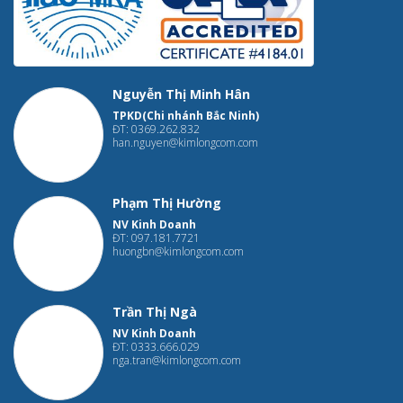
Nguyễn Thị Minh Hân
TPKD(Chi nhánh Bắc Ninh)
ĐT: 0369.262.832
han.nguyen@kimlongcom.com
Phạm Thị Hường
NV Kinh Doanh
ĐT: 097.181.7721
huongbn@kimlongcom.com
Trần Thị Ngà
NV Kinh Doanh
ĐT: 0333.666.029
nga.tran@kimlongcom.com