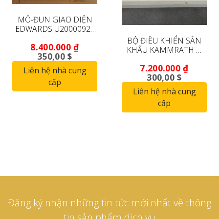
MÔ-ĐUN GIAO DIỆN
EDWARDS U20000924
INIM (ĐÃ QUA SỬ
BỘ ĐIỀU KHIỂN SÂN
8.400.000
₫
DỤNG, BẢO HÀNH 90
KHẤU KAMMRATH &
350,00 $
NGÀY)
WEISS Z-R KÍNH HIỂN
7.200.000
₫
VI ĐIỆN TỬ QUÉT ZEISS
Liên hệ nhà cung
300,00 $
1455
cấp
Liên hệ nhà cung
cấp
Đăng ký nhận những tin tức mới nhất về thông
tin sản phẩm dịch vụ