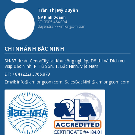
Trần Thị Mỹ Duyên
NV Kinh Doanh
ĐT: 0905.464.094
duyen.tran@kimlongcom.com
CHI NHÁNH BẮC NINH
SH-37 dự án CentaCity tại Khu công nghiệp, Đô thị và Dịch vụ
Vsip Bắc Ninh, P. Từ Sơn, T. Bắc Ninh, Việt Nam
ĐT: +84 (222) 3765.879
Email:
info@kimlongcom.com
,
SalesBacNinh@kimlongcom.com