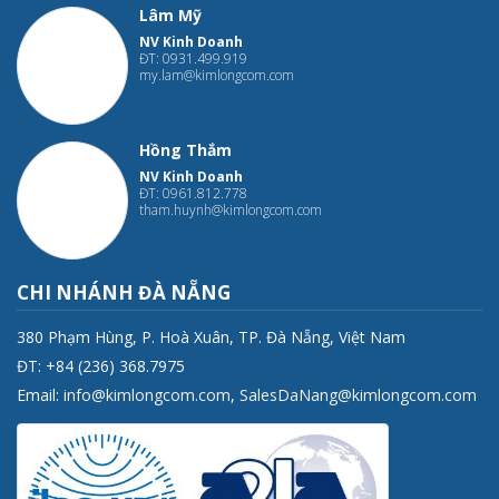
Lâm Mỹ
NV Kinh Doanh
ĐT: 0931.499.919
my.lam@kimlongcom.com
Hồng Thắm
NV Kinh Doanh
ĐT: 0961.812.778
tham.huynh@kimlongcom.com
CHI NHÁNH ĐÀ NẴNG
380 Phạm Hùng, P. Hoà Xuân, TP. Đà Nẵng, Việt Nam
ĐT: +84 (236) 368.7975
Email:
info@kimlongcom.com
,
SalesDaNang@kimlongcom.com