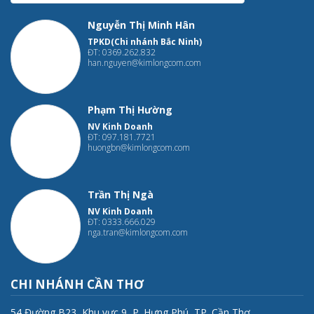
Nguyễn Thị Minh Hân
TPKD(Chi nhánh Bắc Ninh)
ĐT: 0369.262.832
han.nguyen@kimlongcom.com
Phạm Thị Hường
NV Kinh Doanh
ĐT: 097.181.7721
huongbn@kimlongcom.com
Trần Thị Ngà
NV Kinh Doanh
ĐT: 0333.666.029
nga.tran@kimlongcom.com
CHI NHÁNH CẦN THƠ
54 Đường B23, Khu vực 9, P. Hưng Phú, TP. Cần Thơ