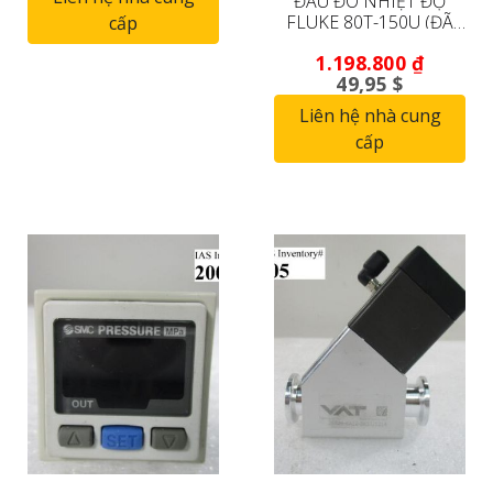
ĐẦU ĐO NHIỆT ĐỘ
FLUKE 80T-150U (ĐÃ
cấp
QUA SỬ DỤNG)
1.198.800
₫
49,95 $
Liên hệ nhà cung
cấp