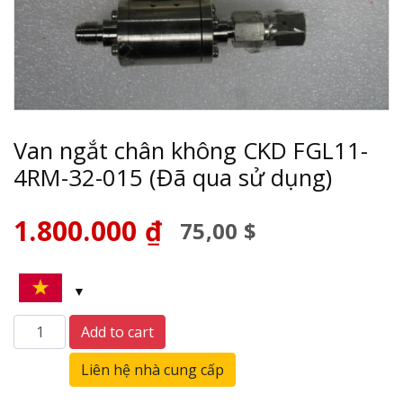
Van ngắt chân không CKD FGL11-
4RM-32-015 (Đã qua sử dụng)
1.800.000
₫
75,00 $
Van
Add to cart
ngắt
chân
Liên hệ nhà cung cấp
không