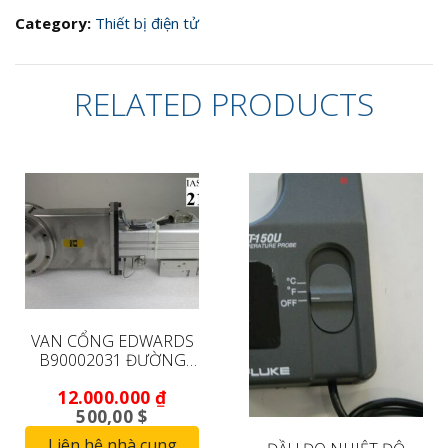
CKD
FGL11-
Category:
Thiết bị điện tử
4RM-
32-
015
RELATED PRODUCTS
(Đã
qua
sử
dụng)
quantity
VAN CỔNG EDWARDS
B90002031 ĐƯỜNG
KÍNH TRONG ISO80 3
12.000.000
₫
1/2 INCH (ĐÃ QUA SỬ
500,00 $
DỤNG)
Liên hệ nhà cung