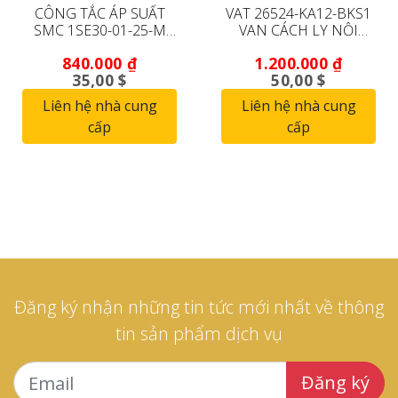
CÔNG TẮC ÁP SUẤT
VAT 26524-KA12-BKS1
SMC 1SE30-01-25-M
VAN CÁCH LY NỘI
(ĐÃ QUA SỬ DỤNG,
TUYẾN (ĐANG HOẠT
840.000
₫
1.200.000
₫
BẢO HÀNH 90 NGÀY)
ĐỘNG)
35,00 $
50,00 $
Liên hệ nhà cung
Liên hệ nhà cung
cấp
cấp
Đăng ký nhận những tin tức mới nhất về thông
tin sản phẩm dịch vụ
Đăng ký