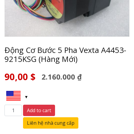
Động Cơ Bước 5 Pha Vexta A4453-
9215KSG (Hàng Mới)
90,00
$
2.160.000 ₫
Động
Add to cart
Cơ
Bước
Liên hệ nhà cung cấp
5