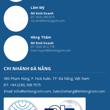
Lâm Mỹ
NV Kinh Doanh
ĐT: 0931.499.919
my.lam@kimlongcom.com
Hồng Thắm
NV Kinh Doanh
ĐT: 0961.812.778
tham.huynh@kimlongcom.com
CHI NHÁNH ĐÀ NẴNG
380 Phạm Hùng, P. Hoà Xuân, TP. Đà Nẵng, Việt Nam
ĐT: +84 (236) 368.7975
Email:
info@kimlongcom.com
,
SalesDaNang@kimlongcom.com