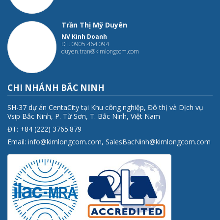
Trần Thị Mỹ Duyên
NV Kinh Doanh
ĐT: 0905.464.094
duyen.tran@kimlongcom.com
CHI NHÁNH BẮC NINH
SH-37 dự án CentaCity tại Khu công nghiệp, Đô thị và Dịch vụ
Vsip Bắc Ninh, P. Từ Sơn, T. Bắc Ninh, Việt Nam
ĐT: +84 (222) 3765.879
Email:
info@kimlongcom.com
,
SalesBacNinh@kimlongcom.com