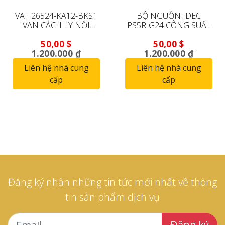
VAT 26524-KA12-BKS1
BỘ NGUỒN IDEC
VAN CÁCH LY NỘI
PS5R-G24 CÔNG SUẤT
TUYẾN (ĐANG HOẠT
240W (DÙNG ĐƯỢC,
50,00
$
50,00
$
ĐỘNG)
BẢO HÀNH 90 NGÀY)
1.200.000 ₫
1.200.000 ₫
Liên hệ nhà cung
Liên hệ nhà cung
cấp
cấp
Đăng ký nhận những tin tức mới nhất về thông
tin sản phẩm dịch vụ
Đăng ký