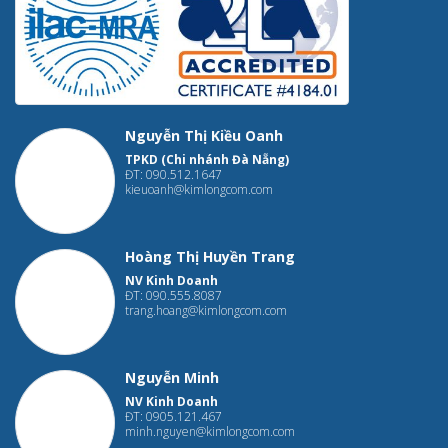
Nguyễn Thị Kiều Oanh
TPKD (Chi nhánh Đà Nẵng)
ĐT: 090.512.1647
kieuoanh@kimlongcom.com
Hoàng Thị Huyền Trang
NV Kinh Doanh
ĐT: 090.555.8087
trang.hoang@kimlongcom.com
Nguyễn Minh
NV Kinh Doanh
ĐT: 0905.121.467
minh.nguyen@kimlongcom.com