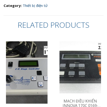
Pha
Vexta
Category:
Thiết bị điện tử
A4453-
9215KSG
(Hàng
RELATED PRODUCTS
Mới)
quantity
MẠCH ĐIỀU KHIỂN
INNOVA 170C 0169-