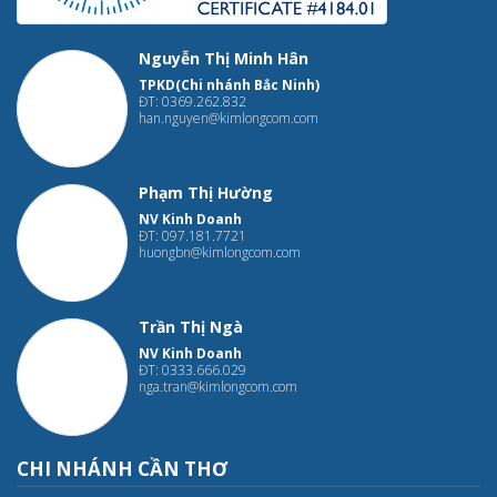
Nguyễn Thị Minh Hân
TPKD(Chi nhánh Bắc Ninh)
ĐT: 0369.262.832
han.nguyen@kimlongcom.com
Phạm Thị Hường
NV Kinh Doanh
ĐT: 097.181.7721
huongbn@kimlongcom.com
Trần Thị Ngà
NV Kinh Doanh
ĐT: 0333.666.029
nga.tran@kimlongcom.com
CHI NHÁNH CẦN THƠ