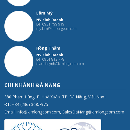
Lâm Mỹ
NV Kinh Doanh
ĐT: 0931.499.919
my.lam@kimlongcom.com
Hồng Thắm
NV Kinh Doanh
ĐT: 0961.812.778
tham.huynh@kimlongcom.com
CHI NHÁNH ĐÀ NẴNG
380 Phạm Hùng, P. Hoà Xuân, TP. Đà Nẵng, Việt Nam
ĐT: +84 (236) 368.7975
Email:
info@kimlongcom.com
,
SalesDaNang@kimlongcom.com