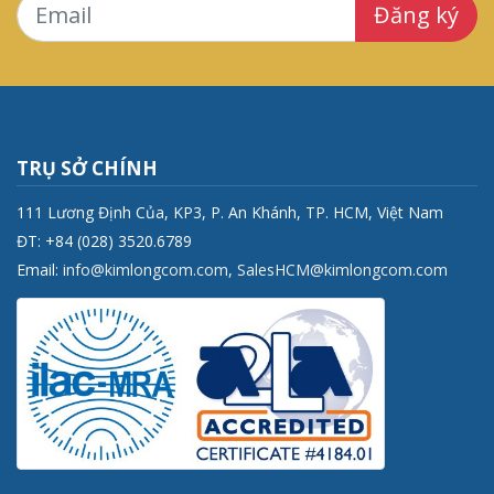
Đăng ký
TRỤ SỞ CHÍNH
111 Lương Định Của, KP3, P. An Khánh, TP. HCM, Việt Nam
ĐT: +84 (028) 3520.6789
Email:
info@kimlongcom.com
,
SalesHCM@kimlongcom.com