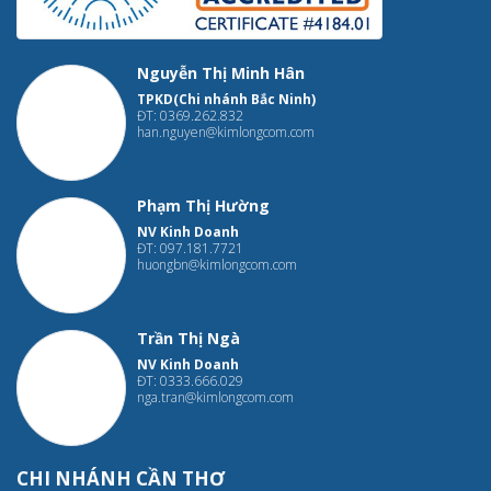
Nguyễn Thị Minh Hân
TPKD(Chi nhánh Bắc Ninh)
ĐT: 0369.262.832
han.nguyen@kimlongcom.com
Phạm Thị Hường
NV Kinh Doanh
ĐT: 097.181.7721
huongbn@kimlongcom.com
Trần Thị Ngà
NV Kinh Doanh
ĐT: 0333.666.029
nga.tran@kimlongcom.com
CHI NHÁNH CẦN THƠ