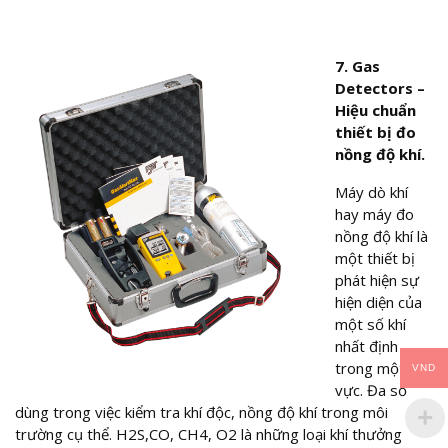
7. Gas
Detectors –
Hiệu chuẩn
thiết bị đo
nồng độ khí.
Máy dò khí
hay máy đo
nồng độ khí là
một thiết bị
phát hiện sự
hiện diện của
một số khí
nhất định
trong một khu
VND
vực. Đa số
dùng trong việc kiểm tra khí độc, nồng độ khí trong môi
trường cụ thể. H2S,CO, CH4, O2 là những loại khí thưởng