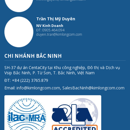
Trần Thị Mỹ Duyên
NV Kinh Doanh
ĐT: 0905.464.094
duyen.tran@kimlongcom.com
CHI NHÁNH BẮC NINH
SH-37 dự án CentaCity tại Khu công nghiệp, Đô thị và Dịch vụ
Vsip Bắc Ninh, P. Từ Sơn, T. Bắc Ninh, Việt Nam
ĐT: +84 (222) 3765.879
Email:
info@kimlongcom.com
,
SalesBacNinh@kimlongcom.com