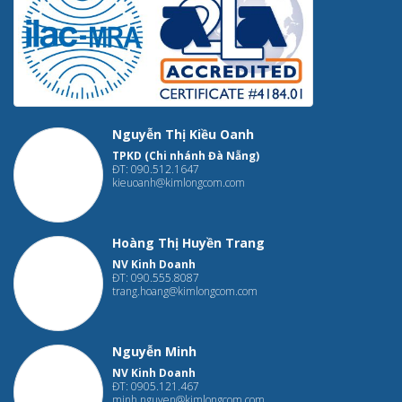
Nguyễn Thị Kiều Oanh
TPKD (Chi nhánh Đà Nẵng)
ĐT: 090.512.1647
kieuoanh@kimlongcom.com
Hoàng Thị Huyền Trang
NV Kinh Doanh
ĐT: 090.555.8087
trang.hoang@kimlongcom.com
Nguyễn Minh
NV Kinh Doanh
ĐT: 0905.121.467
minh.nguyen@kimlongcom.com