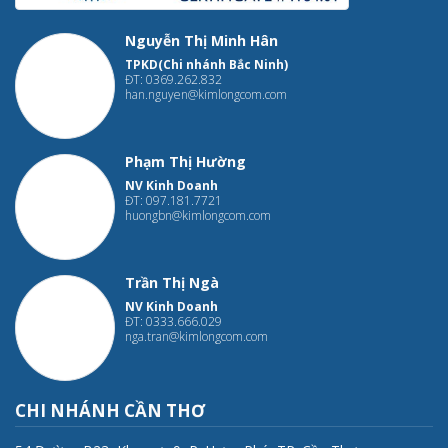
Nguyễn Thị Minh Hân
TPKD(Chi nhánh Bắc Ninh)
ĐT: 0369.262.832
han.nguyen@kimlongcom.com
Phạm Thị Hường
NV Kinh Doanh
ĐT: 097.181.7721
huongbn@kimlongcom.com
Trần Thị Ngà
NV Kinh Doanh
ĐT: 0333.666.029
nga.tran@kimlongcom.com
CHI NHÁNH CẦN THƠ