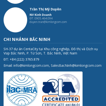
Trần Thị Mỹ Duyên
NV Kinh Doanh
ĐT: 0905.464.094
duyen.tran@kimlongcom.com
CHI NHÁNH BẮC NINH
SH-37 dự án CentaCity tại Khu công nghiệp, Đô thị và Dịch vụ
Vsip Bắc Ninh, P. Từ Sơn, T. Bắc Ninh, Việt Nam
ĐT: +84 (222) 3765.879
Email:
info@kimlongcom.com
,
SalesBacNinh@kimlongcom.com