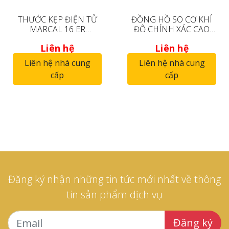
THƯỚC KẸP ĐIỆN TỬ
ĐỒNG HỒ SO CƠ KHÍ
MARCAL 16 ER
ĐỘ CHÍNH XÁC CAO
4103010
MARCATOR 810 A
Liên hệ
Liên hệ
4311050
Liên hệ nhà cung
Liên hệ nhà cung
cấp
cấp
Đăng ký nhận những tin tức mới nhất về thông
tin sản phẩm dịch vụ
Đăng ký