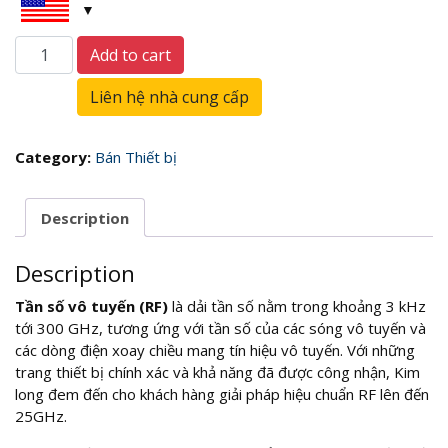
Tần
Add to cart
số
-
Liên hệ nhà cung cấp
Vô
Tuyến
quantity
Category:
Bán Thiết bị
Description
Description
Tần số vô tuyến (RF)
là dải tần số nằm trong khoảng 3 kHz
tới 300 GHz, tương ứng với tần số của các sóng vô tuyến và
các dòng điện xoay chiều mang tín hiệu vô tuyến. Với những
trang thiết bị chính xác và khả năng đã được công nhận, Kim
long đem đến cho khách hàng giải pháp hiệu chuẩn RF lên đến
25GHz.