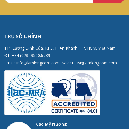
TRỤ SỞ CHÍNH
111 Lương Định Của, KP3, P. An Khánh, TP. HCM, Việt Nam
ĐT: +84 (028) 3520.6789
Email:
info@kimlongcom.com
,
SalesHCM@kimlongcom.com
Cao Mỹ Nương