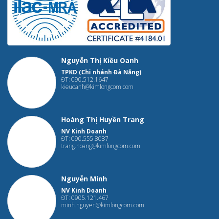
Nguyễn Thị Kiều Oanh
TPKD (Chi nhánh Đà Nẵng)
ĐT: 090.512.1647
kieuoanh@kimlongcom.com
Hoàng Thị Huyền Trang
NV Kinh Doanh
ĐT: 090.555.8087
trang.hoang@kimlongcom.com
Nguyễn Minh
NV Kinh Doanh
ĐT: 0905.121.467
minh.nguyen@kimlongcom.com