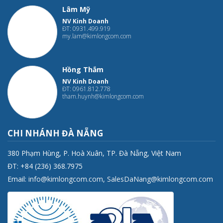
Lâm Mỹ
NV Kinh Doanh
ĐT: 0931.499.919
my.lam@kimlongcom.com
Hồng Thắm
NV Kinh Doanh
ĐT: 0961.812.778
tham.huynh@kimlongcom.com
CHI NHÁNH ĐÀ NẴNG
380 Phạm Hùng, P. Hoà Xuân, TP. Đà Nẵng, Việt Nam
ĐT: +84 (236) 368.7975
Email:
info@kimlongcom.com
,
SalesDaNang@kimlongcom.com