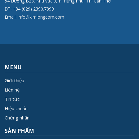
54 Đường B23, Khu vực 9, P. Hưng Phú, TP. Cần Thơ
ĐT: +84 (029) 2390.7899
Email:
info@kimlongcom.com
MENU
Giới thiệu
Liên hệ
Tin tức
Hiệu chuẩn
Chứng nhận
SẢN PHẨM